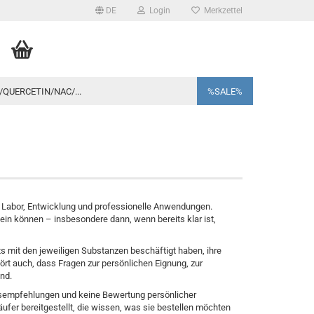
DE
Login
Merkzettel
QUERCETIN/NAC/...
%SALE%
, Labor, Entwicklung und professionelle Anwendungen.
ein können – insbesondere dann, wenn bereits klar ist,
ts mit den jeweiligen Substanzen beschäftigt haben, ihre
ört auch, dass Fragen zur persönlichen Eignung, zur
nd.
ngsempfehlungen und keine Bewertung persönlicher
ufer bereitgestellt, die wissen, was sie bestellen möchten