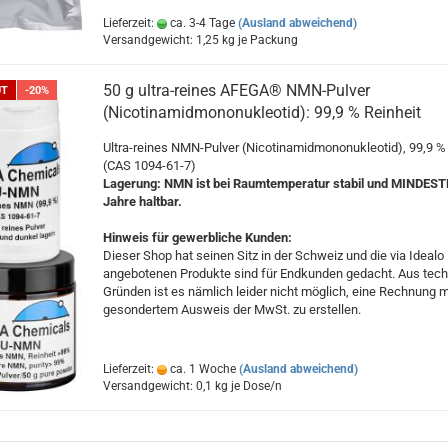
Lieferzeit:
ca. 3-4 Tage
(Ausland abweichend)
Versandgewicht:
1,25
kg je Packung
50 g ultra-reines AFEGA® NMN-Pulver
UT
-20%
(Nicotinamidmononukleotid): 99,9 % Reinheit
Ultra-reines NMN-Pulver (Nicotinamidmononukleotid), 99,9 % 
(CAS 1094-61-7)
Lagerung: NMN ist bei Raumtemperatur stabil und MINDES
Jahre haltbar.
Hinweis für gewerbliche Kunden:
Dieser Shop hat seinen Sitz in der Schweiz und die via Idealo
angebotenen Produkte sind für Endkunden gedacht. Aus tec
Gründen ist es nämlich leider nicht möglich, eine Rechnung m
gesondertem Ausweis der MwSt. zu erstellen.
Lieferzeit:
ca. 1 Woche
(Ausland abweichend)
Versandgewicht:
0,1
kg je Dose/n