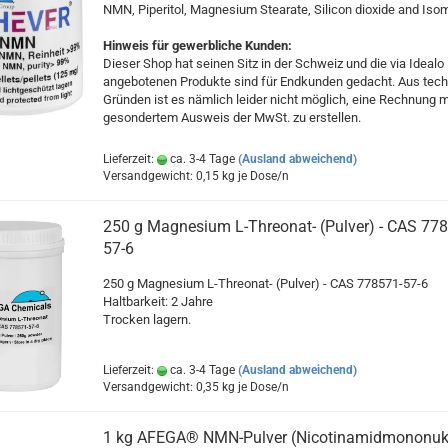
NMN, Piperitol, Magnesium Stearate, Silicon dioxide and Isom
Hinweis für gewerbliche Kunden:
Dieser Shop hat seinen Sitz in der Schweiz und die via Idealo
angebotenen Produkte sind für Endkunden gedacht. Aus tec
Gründen ist es nämlich leider nicht möglich, eine Rechnung m
gesondertem Ausweis der MwSt. zu erstellen.
Lieferzeit:
ca. 3-4 Tage
(Ausland abweichend)
Versandgewicht:
0,15
kg je Dose/n
250 g Magnesium L-Threonat- (Pulver) - CAS 77
57-6
250 g Magnesium L-Threonat- (Pulver) - CAS 778571-57-6
Haltbarkeit: 2 Jahre
Trocken lagern.
Lieferzeit:
ca. 3-4 Tage
(Ausland abweichend)
Versandgewicht:
0,35
kg je Dose/n
1 kg AFEGA® NMN-Pulver (Nicotinamidmononukl