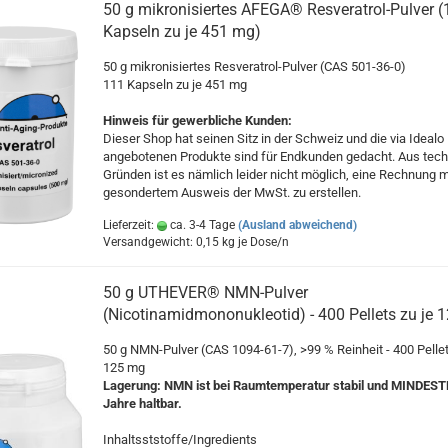
50 g mikronisiertes AFEGA® Resveratrol-Pulver (
Kapseln zu je 451 mg)
50 g mikronisiertes Resveratrol-Pulver (CAS 501-36-0)
111 Kapseln zu je 451 mg
Hinweis für gewerbliche Kunden:
Dieser Shop hat seinen Sitz in der Schweiz und die via Idealo
angebotenen Produkte sind für Endkunden gedacht. Aus tec
Gründen ist es nämlich leider nicht möglich, eine Rechnung m
gesondertem Ausweis der MwSt. zu erstellen.
Lieferzeit:
ca. 3-4 Tage
(Ausland abweichend)
Versandgewicht:
0,15
kg je Dose/n
50 g UTHEVER® NMN-Pulver
(Nicotinamidmononukleotid) - 400 Pellets zu je 
50 g NMN-Pulver (CAS 1094-61-7), >99 % Reinheit - 400 Pellet
125 mg
Lagerung: NMN ist bei Raumtemperatur stabil und MINDES
Jahre haltbar.
Inhaltsststoffe/Ingredients