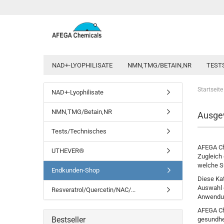
NAD+-LYOPHILISATE
NMN,TMG/BETAIN,NR
TEST
Startseite
NAD+-Lyophilisate
NMN,TMG/Betain,NR
Ausgew
Tests/Technisches
AFEGA Che
UTHEVER®
Zugleich 
welche Su
Endkunden-Shop
Diese Kat
Auswahl e
Resveratrol/Quercetin/NAC/...
Anwendung
AFEGA Che
Bestseller
gesundhei