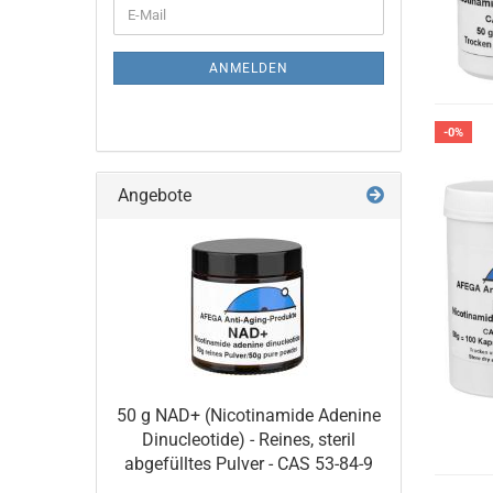
WEITER
E-
ZUR
Mail
NEWSLETTER-
ANMELDUNG
ANMELDEN
-0%
Angebote
50 g NAD+ (Nicotinamide Adenine
Dinucleotide) - Reines, steril
abgefülltes Pulver - CAS 53-84-9