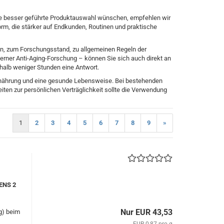
ine besser geführte Produktauswahl wünschen, empfehlen wir
Form, die stärker auf Endkunden, Routinen und praktische
, zum Forschungsstand, zu allgemeinen Regeln der
erner Anti-Aging-Forschung – können Sie sich auch direkt an
erhalb weniger Stunden eine Antwort.
Ernährung und eine gesunde Lebensweise. Bei bestehenden
n zur persönlichen Verträglichkeit sollte die Verwendung
1
2
3
4
5
6
7
8
9
»
TENS 2
Nur EUR 43,53
g) beim