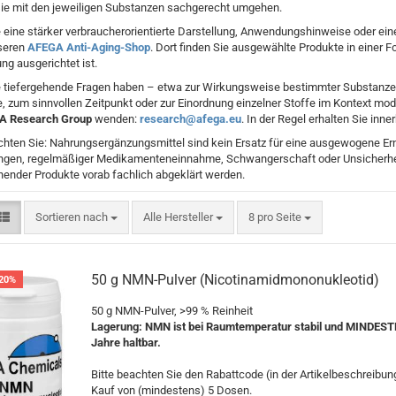
sie mit den jeweiligen Substanzen sachgerecht umgehen.
 eine stärker verbraucherorientierte Darstellung, Anwendungshinweise oder e
seren
AFEGA Anti-Aging-Shop
. Dort finden Sie ausgewählte Produkte in einer 
ung ausgerichtet ist.
 tiefergehende Fragen haben – etwa zur Wirkungsweise bestimmter Substanzen
 zum sinnvollen Zeitpunkt oder zur Einordnung einzelner Stoffe im Kontext mod
A Research Group
wenden:
research@afega.eu
. In der Regel erhalten Sie inn
achten Sie: Nahrungsergänzungsmittel sind kein Ersatz für eine ausgewogene 
ngen, regelmäßiger Medikamenteneinnahme, Schwangerschaft oder Unsicherheite
ender Produkte vorab fachlich abgeklärt werden.
Sortieren nach
pro Seite
Sortieren nach
Alle Hersteller
8 pro Seite
50 g NMN-Pulver (Nicotinamidmononukleotid)
20%
50 g NMN-Pulver, >99 % Reinheit
Lagerung: NMN ist bei Raumtemperatur stabil und MINDES
Jahre haltbar.
Bitte beachten Sie den Rabattcode (in der Artikelbeschreibun
Kauf von (mindestens) 5 Dosen.