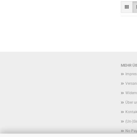
MEHR ÜB
Impre
Versan
Widerr
Über u
Kontak
(Un-)Si
No Pa