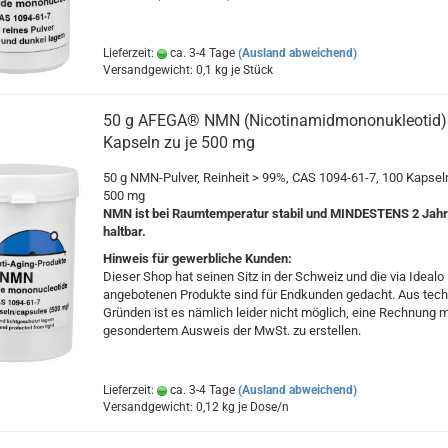
Lieferzeit:
ca. 3-4 Tage
(Ausland abweichend)
Versandgewicht:
0,1
kg je Stück
50 g AFEGA® NMN (Nicotinamidmononukleotid) 
Kapseln zu je 500 mg
50 g NMN-Pulver, Reinheit > 99%, CAS 1094-61-7, 100 Kapseln
500 mg
NMN ist bei Raumtemperatur stabil und MINDESTENS 2 Jah
haltbar.
Hinweis für gewerbliche Kunden:
Dieser Shop hat seinen Sitz in der Schweiz und die via Idealo
angebotenen Produkte sind für Endkunden gedacht. Aus tec
Gründen ist es nämlich leider nicht möglich, eine Rechnung m
gesondertem Ausweis der MwSt. zu erstellen.
Lieferzeit:
ca. 3-4 Tage
(Ausland abweichend)
Versandgewicht:
0,12
kg je Dose/n