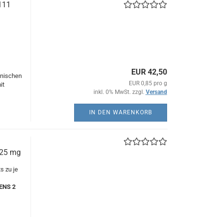
111
EUR 42,50
hnischen
EUR 0,85 pro g
it
inkl. 0% MwSt. zzgl.
Versand
IN DEN WARENKORB
125 mg
s zu je
TENS 2