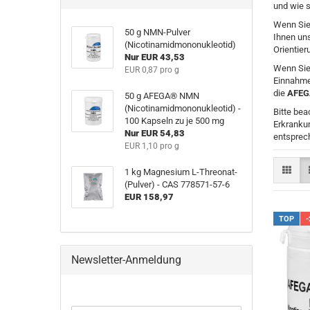
und wie 
Wenn Sie
50 g NMN-Pulver
Ihnen un
(Nicotinamidmononukleotid)
Orientier
Nur EUR 43,53
Wenn Sie
EUR 0,87 pro g
Einnahme,
die
AFEG
50 g AFEGA® NMN
(Nicotinamidmononukleotid) -
Bitte be
100 Kapseln zu je 500 mg
Erkranku
Nur EUR 54,83
entsprech
EUR 1,10 pro g
1 kg Magnesium L-Threonat-
(Pulver) - CAS 778571-57-6
EUR 158,97
TOP
-
Newsletter-Anmeldung