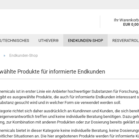
Ihr Warenkorb
EUR 0,00
S/TECHNISCHES
UTHEVER®
ENDKUNDEN-SHOP
RESVERATROL/
»
Endkunden-Shop
ählte Produkte für informierte Endkunden
micals ist in erster Linie ein Anbieter hochwertiger Substanzen für Forschung
gibt es ausgewählte Produkte, die auch für informierte Endkunden interessant s
bstanz gesucht wird und in welcher Form sie verwendet werden soll.
egorie richtet sich daher ausdrücklich an Kundinnen und Kunden, die sich berei
igenverantwortlich treffen und keine individuelle Beratung benötigen. Dazu geh
, zur Kombination mit anderen Produkten oder zur Dosierung bereits geklärt si
micals bietet in dieser Kategorie keine individuelle Beratung, keine Dosieru
tlicher Situationen an. Die hier angebotenen Produkte werden für informierte Kä