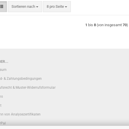
Sortieren nach
pro Seite
Sortieren nach
8 pro Seite
1
bis
8
(von insgesamt
70
)
ER...
ssum
d- & Zahlungsbedingungen
ufsrecht & Muster-Widerrufsformular
ns
t
nn von Analysezertifikaten
yPal